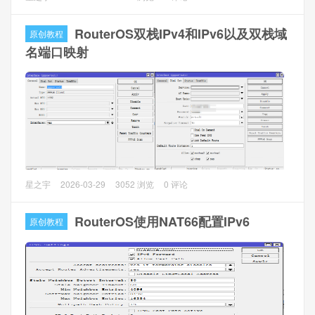
新买的电脑都是Windows11系统已经移除独立IE，但是部分
政府网站还需要使用Internet Explorer（IE）访问（使用U
RouterOS双栈IPv4和IPv6以及双栈域
原创教程
盾）老网站/ActiveX页面等。
名端口映射
解决方法
1、EDGE
设置 ⇒ 默认浏览器
，允许在Internet Explorer模式
下重新加载网站（IE模式）改为
允许
，再点击
添加页面
，输
入要使用IE的网址（如https://www.77bx.com，下图），然后
重启EDGE浏览器。
PS：会有30天的有效期，到期后再添加页面，属系统限制。
本文主要是讲双栈公网IPv4和IPv6以及配合域名解析双栈
星之宇
2026-03-29
3052 浏览
0 评论
IPv4和IPv6，通过端口映射（NAT+NAT66）的方式直接访问
内网服务。
RouterOS使用NAT66配置IPv6
原创教程
1、环境介绍
1.1 RouterOS版本：7.20.8 long-term（未加载基础配置）
1.2 宽带：pppoe拨号+SLACC获取IPv6
1.3 域名：test.77bx.com（解析A和AAAA）