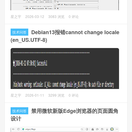
1.4 服务器：RouterOS web，群晖，ESXi等多服务器
用了一段时间双栈IPv6，给内网所有设备分配了IPv6地址，
星之宇
2026-03-12
3083 浏览
0 评论
但是问题是安全性降低，虽然推荐IPv6推荐端到端配置公网
IPv6，但是家用的话IPv6 ULA + NAT66可能是最优解。
Debian13报错cannot change locale
技术问答
(en_US.UTF-8)
本文讲讲如何使用NAT66来进行IPv6上网，大致和IPv4差不
多（本文以RouterOS V7.20.4为例）。
1、RouterOS配置
1.1 开启IPv6转发，使用Winbox，打开
IPv6 --> Settings
，
勾选
IPv6 Forward
，Accept Router Advertisements选择
yes
，可能需要重启RouterOS
问题描述
星之宇
2026-01-11
3299 浏览
0 评论
Debian13使用宝塔面板计划任务时，老是有报错提
示：/bin/bash: warning: setlocale: LC_ALL: cannot change
禁用微软新版Edge浏览器的页面圆角
技术问答
locale (en_US.UTF-8): No such file or directory
设计
问题分析