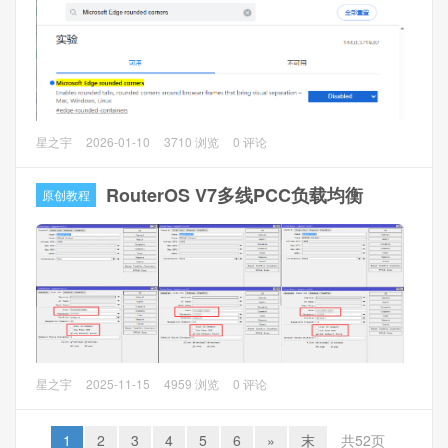
系统已经设置了默认地区语言，字符集为en_US.UTF-8，但
是在系统中没有定义对应的locale文件，只需要手动生成这个
locale文件即可。
问题描述
星之宇
2026-01-10
3710 浏览
0 评论
使用EDGE浏览器打开网页，页面会有圆角。
RouterOS V7多线PCC负载均衡
原创教程
问题分析
之前在Edge --> 设置 --> 外观 里面有关闭选项，自从
138.0.3351.55 又去掉了该设置选项。
解决方法
1、在浏览器搜索框输入
edge://flags
，并查找
Microsoft
Edge rounded corners
，直接改为
Disabled
重启浏览器即
可。
RouterOS v7在路由策略配置方面有所变动，与之前版本在路
星之宇
2025-11-15
4959 浏览
0 评论
由表的配置不同在于创建新路由表，之前的版本创建新路由
表（路由标记） 可以在ip route、ip route rules和 ip firewall
1
2
3
4
5
6
»
末
共52页