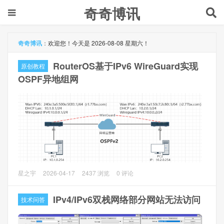
奇奇博讯
奇奇博讯
：
欢迎您！今天是 2026-08-08 星期六！
RouterOS基于IPv6 WireGuard实现
原创教程
OSPF异地组网
本文主要是讲基于公网IPv6（公网IPv4被回收，内网IPv4）
星之宇
2026-04-17
2437 浏览
0 评论
配合WireGuard实现OSPF异地组网。
IPv4/IPv6双栈网络部分网站无法访问
技术问答
1、环境介绍
1.1 RouterOS版本：7.20.8 long-term，R1和R2