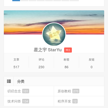
mangle 三处位置，而v7只能在routing -> table 下创建，如果
路由表需要推送给FIB，需设置fib参数。所以导致PCC负载均
衡的配置与之前版本有些不同。
本文主要讲RouterOS V7多线PCC负载均衡（老版本教程请
参考《RouterOS通过VRRP实现单线多拨以及PCC负载均
衡》）
1、环境介绍
1.1 RouterOS V7.20.4
星之宇 StarYu
博主
1.2 3条电信宽带（同运营商的宽带做PCC负载均衡最佳，不
能运营商分流会比较好）
文章
评论
标签
友链
517
230
86
0
分类
叨叨念念
原创教程
101
270
技术问答
程序开发
134
12