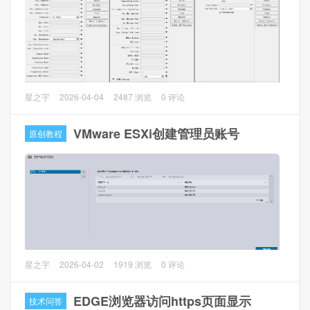
1.2 宽带：pppoe拨号+SLACC获取IPv6
1.3 域名：r1.77bx.com（解析AAAA）和r2.77bx.com（解析
AAAA）
问题描述
星之宇
2026-04-04
2487 浏览
0 评论
江苏电信RouterOS开启了双栈IPv4/IPv6，部分网站无法访问
（如百度、京东）或者访问很慢。
VMware ESXi创建管理员账号
原创教程
问题分析
因为IPv6优先，通过IPv6无法访问了相关网站无法打开，而
用IPv4有没问题。这个因为IPv6路径MTU黑洞导致，简单讲
就是大包被丢弃了，所以无法访问。
1、环境介绍
星之宇
2026-04-02
1919 浏览
0 评论
托管机房ESXi服务器有公网IP管理，相当于ESXi在公网上裸
奔，经常会有爆破、扫描的，非常的不安全。
EDGE浏览器访问https页面显示
技术问答