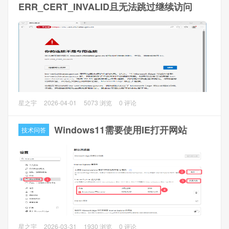
ERR_CERT_INVALID且无法跳过继续访问
2、安全方案
2.1 新建管理员账号（强密码设置，新版本已经无法禁止root
账号），并分配管理员权限
2.2 防火墙只放行你本地IP（本地动态IP会比较麻烦）
问题描述
星之宇
2026-04-01
5073 浏览
0 评论
访问发票查验平台时，弹出以下错误且无法跳过继续访问：
你的连接不是专用连接 攻击者可能试图从 inv-
Windows11需要使用IE打开网站
技术问答
veri.chinatax.gov.cn 窃取你的信息(例如，密码、消息或信用
卡)。 net::ERR_CERT_INVALID
解决方法一
在报错网页的空白处点击下，输入thisisunsafe（一串字母，
输入时不会显示，输完自动刷新进入）即可。
问题描述
星之宇
2026-03-31
1930 浏览
0 评论